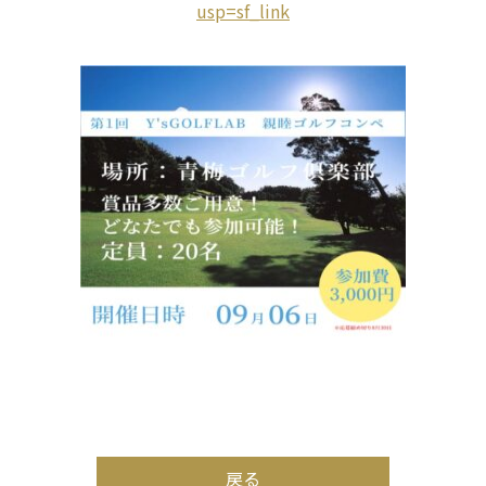
usp=sf_link
戻る